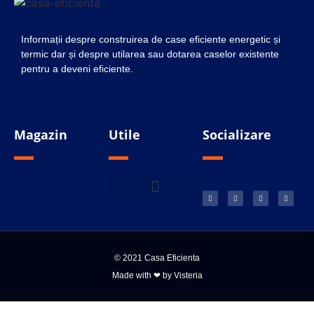
Informații despre construirea de case eficiente energetic și
termic dar și despre utilarea sau dotarea caselor existente
pentru a deveni eficiente.
Magazin
Utile
Socializare
Termeni si condiții
Politica cookieuri
© 2021 Casa Eficienta
Made with ❤ by Visteria