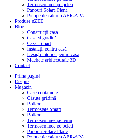
Termoseminee pe peleti
Panouri Solare Plane
Pompe de caldura AER-APA
Produse nZEB
Blog
Construcții casa
Casa și gradină
Casa- Smart
Instalații pentru casă
Design interior pentru casa
Machete arhitecturale 3D
Contact
Prima pagină
Despre
Magazin
Case containere
Căsuțe grădină
Boilere
Termostate Smart
Boilere
Termoseminee pe lemn
Termoseminee pe peleti
Panouri Solare Plane
Pompe de caldura AER-APA