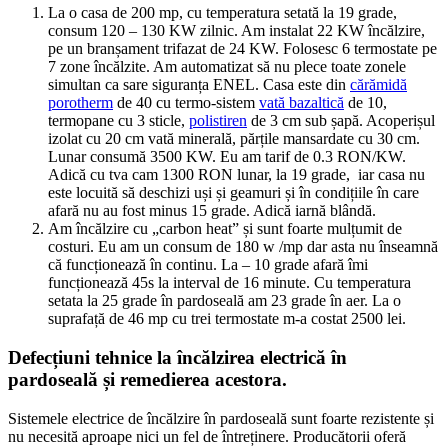
La o casa de 200 mp, cu temperatura setată la 19 grade,
consum 120 – 130 KW zilnic. Am instalat 22 KW încălzire,
pe un branșament trifazat de 24 KW. Folosesc 6 termostate pe
7 zone încălzite. Am automatizat să nu plece toate zonele
simultan ca sare siguranța ENEL. Casa este din
cărămidă
porotherm
de 40 cu termo-sistem
vată bazaltică
de 10,
termopane cu 3 sticle,
polistiren
de 3 cm sub șapă. Acoperișul
izolat cu 20 cm vată minerală, părțile mansardate cu 30 cm.
Lunar consumă 3500 KW. Eu am tarif de 0.3 RON/KW.
Adică cu tva cam 1300 RON lunar, la 19 grade, iar casa nu
este locuită să deschizi uși și geamuri și în condițiile în care
afară nu au fost minus 15 grade. Adică iarnă blândă.
Am încălzire cu „carbon heat” și sunt foarte mulțumit de
costuri. Eu am un consum de 180 w /mp dar asta nu înseamnă
că funcționează în continu. La – 10 grade afară îmi
funcționează 45s la interval de 16 minute. Cu temperatura
setata la 25 grade în pardoseală am 23 grade în aer. La o
suprafață de 46 mp cu trei termostate m-a costat 2500 lei.
Defecțiuni tehnice la încălzirea electrică în
pardoseală și remedierea acestora.
Sistemele electrice de încălzire în pardoseală sunt foarte rezistente și
nu necesită aproape nici un fel de întreținere. Producătorii oferă