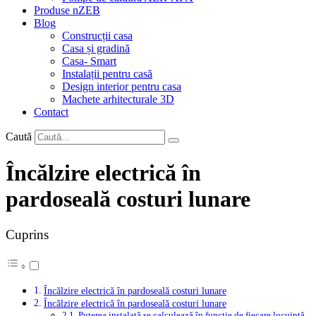
Produse nZEB
Blog
Construcții casa
Casa și gradină
Casa- Smart
Instalații pentru casă
Design interior pentru casa
Machete arhitecturale 3D
Contact
Caută
Încălzire electrică în
pardoseală costuri lunare
Cuprins
Încălzire electrică în pardoseală costuri lunare
Încălzire electrică în pardoseală costuri lunare
Puterea instalată se calculează în funcție de fiecare locuință