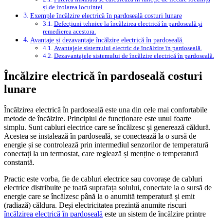
și de izolarea locuinței.
Exemple încălzire electrică în pardoseală costuri lunare
Defecțiuni tehnice la încălzirea electrică în pardoseală și
remedierea acestora.
Avantaje și dezavantaje încălzire electrică în pardoseală.
Avantajele sistemului electric de încălzire în pardoseală.
Dezavantajele sistemului de încălzire electrică în pardoseală.
Încălzire electrică în pardoseală costuri
lunare
Încălzirea electrică în pardoseală este una din cele mai confortabile
metode de încălzire. Principiul de funcționare este unul foarte
simplu. Sunt cabluri electrice care se încălzesc și generează căldură.
Acestea se instalează în pardoseală, se conectează la o sursă de
energie și se controlează prin intermediul senzorilor de temperatură
conectați la un termostat, care reglează și menține o temperatură
constantă.
Practic este vorba, fie de cabluri electrice sau covorașe de cabluri
electrice distribuite pe toată suprafața solului, conectate la o sursă de
energie care se încălzesc până la o anumită temperatură și emit
(radiază) căldura. Deși electricitatea prezintă anumite riscuri
încălzirea electrică în pardoseală
este un sistem de încălzire printre