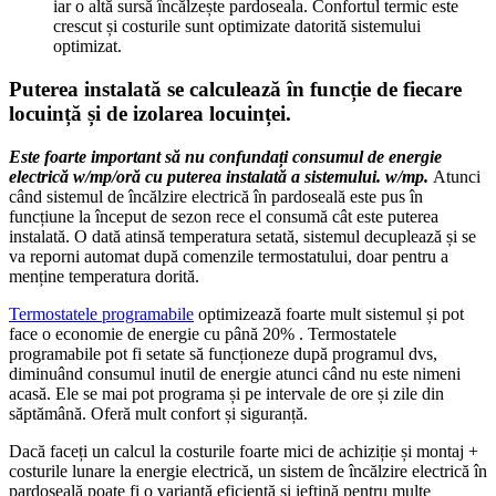
iar o altă sursă încălzește pardoseala. Confortul termic este
crescut și costurile sunt optimizate datorită sistemului
optimizat.
Puterea instalată se calculează în funcție de fiecare
locuință și de izolarea locuinței.
Este foarte important să nu confundați consumul de energie
electrică w/mp/oră cu puterea instalată a sistemului. w/mp.
Atunci
când sistemul de încălzire electrică în pardoseală este pus în
funcțiune la început de sezon rece el consumă cât este puterea
instalată. O dată atinsă temperatura setată, sistemul decuplează și se
va reporni automat după comenzile termostatului, doar pentru a
menține temperatura dorită.
Termostatele programabile
optimizează foarte mult sistemul și pot
face o economie de energie cu până 20% . Termostatele
programabile pot fi setate să funcționeze după programul dvs,
diminuând consumul inutil de energie atunci când nu este nimeni
acasă. Ele se mai pot programa și pe intervale de ore și zile din
săptămână. Oferă mult confort și siguranță.
Dacă faceți un calcul la costurile foarte mici de achiziție și montaj +
costurile lunare la energie electrică, un sistem de încălzire electrică în
pardoseală poate fi o variantă eficientă și ieftină pentru multe