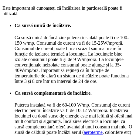
Este important să cunoașteți că încălzirea în pardoseală poate fi
utilizată.
Ca sursă unică de încălzire.
Ca sursă unică de încălzire puterea instalată poate fi de 100-
150 w/mp. Consumul de curent va fi de 15-25W/mp/oră.
Consumul de curent poate fi mai scăzut sau mai mare în
funcție de izolarea termică a locuinței. La locuințele bine
izolate consumul poate fi și de 9 W/mp/oră. La locuințele
convenționale neizolate consumul poate ajunge și la 35-
40W/mp/oră. Important să rețineți că în funcție de
temperaturile de afară un sistem de încălzire poate funcționa
între 3 și 8 ore într-un interval de 24 de ore.
Ca sursă complementară de încălzire.
Puterea instalată va fi de 60-100 W/mp. Consumul de curent
electric pentru încălzire va fi de 10-12 W/mp/oră. Încălzirea
locuinței cu două surse de energie este mai ieftină și oferă mai
mult confort și siguranță. Încălzirea electrică a locuinței ca
sursă complementară oferă avantajul unui consum mai mic. O
sursă de căldură poate încălzi aerul (
aeroterme
, calorifere etc)