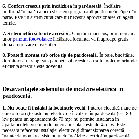
6. Confort crescut prin încălzirea în pardoseală.
Încălzire
uniformă în toată camera și sistem programabil pe fiecare încăpere în
parte. Este un sistem curat care nu necesita aprovizionarea cu agent
termic.
7. Sistem ieftin și foarte
accesibil.
Cum am mai spus, prin montarea
unor
panouri fotovoltaice
încălzirea locuinței va fi aproape gratis
după amortizarea investiției.
8. Poate fi montat sub orice
tip de
pardoseală.
În baie, bucătărie,
dormitor sau living, sub parchet, sub gresie sau sub linoleum oriunde
eficiența acestuia este dovedită.
Dezavantajele sistemului de încălzire electrică în
pardoseală.
1. Nu poate fi instalat la locuințele vechi.
Puterea electrică mare pe
care o folosește sistemul electric de încălzire în pardoseală (cca 8-9
kw pentru un apartament de 70 mp) nu permite instalarea în
apartamentele vechi unde puterea instalată este de 4-5 kw. Este
necesara refacerea instalației electrice și dimensionarea corectă
înainte de montarea sistemului de încălzire electrică în pardoseală.