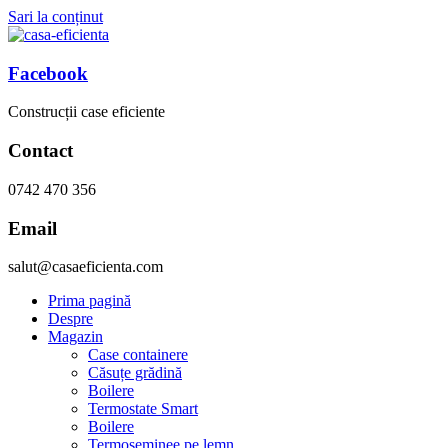
Sari la conținut
Facebook
Construcții case eficiente
Contact
0742 470 356
Email
salut@casaeficienta.com
Prima pagină
Despre
Magazin
Case containere
Căsuțe grădină
Boilere
Termostate Smart
Boilere
Termoseminee pe lemn