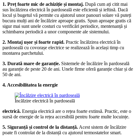
1. Preț foarte mic de achiziție și montaj.
După cum ați citit mai
sus încălzirea electrică în pardoseală este eficientă și ieftină. Dacă
locul și bugetul vă permite cu ajutorul unor panouri solare vă puteți
bucura mulți ani de încălzire aproape gratis. Spun aproape gratis că
sigur mai sunt unele costuri cu verificări periodice, mentenanță și
schimbarea periodică a unor componente ale sistemului.
2. Montaj ușor și foar
te rapid.
Practic încălzirea electrică în
pardoseală cu covorașe electrice se realizează în același timp cu
montarea parchetului.
3. Durată mare de garanție.
Sistemele de încălzire în pardoseală
au garanție de peste 20 de ani. Unele firme oferă garanție chiar și de
50 de ani.
4. Accesibilitatea la energie
Încălzire electrică în pardoseală
electrică.
Energia electrică are o rețea foarte extinsă. Practic, este o
sursă de energie de la rețea accesibilă pentru foarte multe locuințe.
5. Siguranță și control de la distanță.
Acest sistem de încălzire
poate fi controlat de la distanță cu ajutorul termostatelor smart.