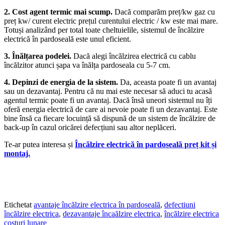
2. Cost agent termic mai scump.
Dacă comparăm preț/kw gaz cu
preț kw/ curent electric prețul curentului electric / kw este mai mare.
Totuși analizând per total toate cheltuielile, sistemul de încălzire
electrică în pardoseală este unul eficient.
3. Înălțarea podelei.
Dacă alegi încălzirea electrică cu cablu
încălzitor atunci șapa va înălța pardoseala cu 5-7 cm.
4. Depinzi de energia de la sistem.
Da, aceasta poate fi un avantaj
sau un dezavantaj. Pentru că nu mai este necesar să aduci tu acasă
agentul termic poate fi un avantaj. Dacă însă uneori sistemul nu îți
oferă energia electrică de care ai nevoie poate fi un dezavantaj. Este
bine însă ca fiecare locuință să dispună de un sistem de încălzire de
back-up în cazul oricărei defecțiuni sau altor neplăceri.
Te-ar putea interesa și
Încălzire electrică în pardoseală preț kit și
montaj.
Etichetat
avantaje încălzire electrica în pardoseală
,
defectiuni
încălzire electrica
,
dezavantaje încaălzire electrica
,
încălzire electrica
costuri lunare