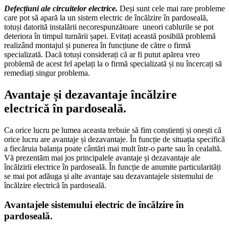
Defecțiuni ale circuitelor electrice.
Deși sunt cele mai rare probleme
care pot să apară la un sistem electric de încălzire în pardoseală,
totuși datorită instalării necorespunzătoare uneori cablurile se pot
deteriora în timpul turnării șapei. Evitați această posibilă problemă
realizând montajul și punerea în funcțiune de către o firmă
specializată. Dacă totuși considerați că ar fi putut apărea vreo
problemă de acest fel apelați la o firmă specializată și nu încercați să
remediați singur problema.
Avantaje și dezavantaje încălzire
electrică în pardoseală.
Ca orice lucru pe lumea aceasta trebuie să fim conștienți și onești că
orice lucru are avantaje și dezavantaje. În funcție de situația specifică
a fiecăruia balanța poate cântări mai mult într-o parte sau în cealaltă.
Vă prezentăm mai jos principalele avantaje și dezavantaje ale
încălzirii electrice în pardoseală. În funcție de anumite particularități
se mai pot adăuga și alte avantaje sau dezavantajele sistemului de
încălzire electrică în pardoseală.
Avantajele sistemului electric de încălzire în
pardoseală.