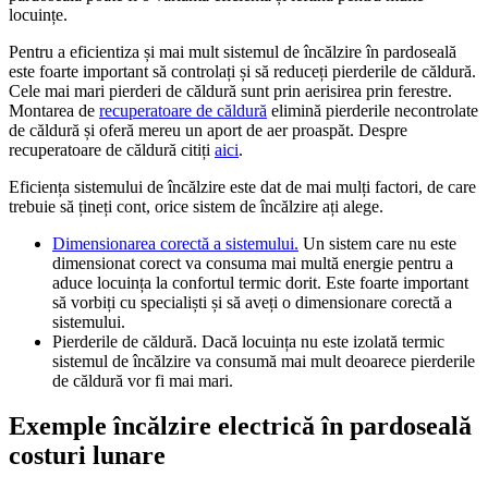
locuințe.
Pentru a eficientiza și mai mult sistemul de încălzire în pardoseală
este foarte important să controlați și să reduceți pierderile de căldură.
Cele mai mari pierderi de căldură sunt prin aerisirea prin ferestre.
Montarea de
recuperatoare de căldură
elimină pierderile necontrolate
de căldură și oferă mereu un aport de aer proaspăt. Despre
recuperatoare de căldură citiți
aici
.
Eficiența sistemului de încălzire este dat de mai mulți factori, de care
trebuie să țineți cont, orice sistem de încălzire ați alege.
Dimensionarea corectă a sistemului.
Un sistem care nu este
dimensionat corect va consuma mai multă energie pentru a
aduce locuința la confortul termic dorit. Este foarte important
să vorbiți cu specialiști și să aveți o dimensionare corectă a
sistemului.
Pierderile de căldură. Dacă locuința nu este izolată termic
sistemul de încălzire va consumă mai mult deoarece pierderile
de căldură vor fi mai mari.
Exemple încălzire electrică în pardoseală
costuri lunare