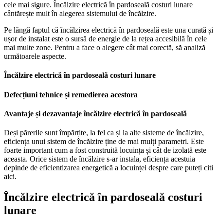
cele mai sigure. Încălzire electrică în pardoseală costuri lunare
cântărește mult în alegerea sistemului de încălzire.
Pe lângă faptul că încălzirea electrică în pardoseală este una curată și
ușor de instalat este o sursă de energie de la rețea accesibilă în cele
mai multe zone. Pentru a face o alegere cât mai corectă, să analiză
următoarele aspecte.
Încălzire electrică în pardoseală costuri lunare
Defecțiuni tehnice și remedierea acestora
Avantaje și dezavantaje încălzire electrică în pardoseală
Deși părerile sunt împărțite, la fel ca și la alte sisteme de încălzire,
eficiența unui sistem de încălzire ține de mai mulți parametri. Este
foarte important cum a fost construită locuința și cât de izolată este
aceasta. Orice sistem de încălzire s-ar instala, eficiența acestuia
depinde de eficientizarea energetică a locuinței despre care puteți citi
aici.
Încălzire electrică în pardoseală costuri
lunare