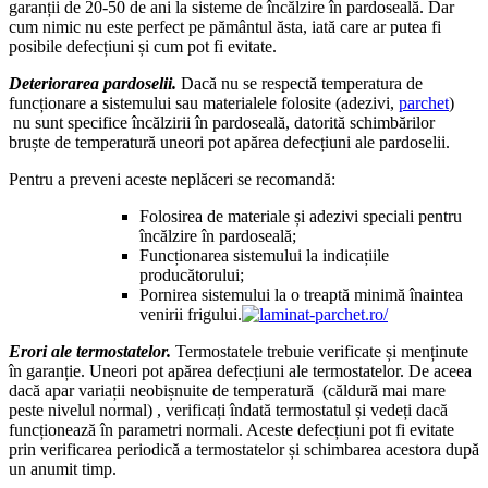
garanții de 20-50 de ani la sisteme de încălzire în pardoseală. Dar
cum nimic nu este perfect pe pământul ăsta, iată care ar putea fi
posibile defecțiuni și cum pot fi evitate.
Deteriorarea pardoselii.
Dacă nu se respectă temperatura de
funcționare a sistemului sau materialele folosite (adezivi,
parchet
)
nu sunt specifice încălzirii în pardoseală, datorită schimbărilor
bruște de temperatură uneori pot apărea defecțiuni ale pardoselii.
Pentru a preveni aceste neplăceri se recomandă:
Folosirea de materiale și adezivi speciali pentru
încălzire în pardoseală;
Funcționarea sistemului la indicațiile
producătorului;
Pornirea sistemului la o treaptă minimă înaintea
venirii frigului.
Erori ale termostatelor.
Termostatele trebuie verificate și menținute
în garanție. Uneori pot apărea defecțiuni ale termostatelor. De aceea
dacă apar variații neobișnuite de temperatură (căldură mai mare
peste nivelul normal) , verificați îndată termostatul și vedeți dacă
funcționează în parametri normali. Aceste defecțiuni pot fi evitate
prin verificarea periodică a termostatelor și schimbarea acestora după
un anumit timp.