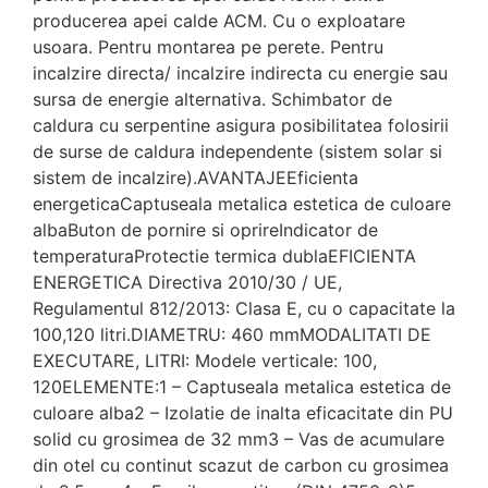
producerea apei calde ACM. Cu o exploatare
usoara. Pentru montarea pe perete. Pentru
incalzire directa/ incalzire indirecta cu energie sau
sursa de energie alternativa. Schimbator de
caldura cu serpentine asigura posibilitatea folosirii
de surse de caldura independente (sistem solar si
sistem de incalzire).AVANTAJEEficienta
energeticaCaptuseala metalica estetica de culoare
albaButon de pornire si oprireIndicator de
temperaturaProtectie termica dublaEFICIENTA
ENERGETICA Directiva 2010/30 / UE,
Regulamentul 812/2013: Clasa Е, cu o capacitate la
100,120 litri.DIAMETRU: 460 mmMODALITATI DE
EXECUTARE, LITRI: Modele verticale: 100,
120ELEMENTE:1 – Captuseala metalica estetica de
culoare alba2 – Izolatie de inalta eficacitate din PU
solid cu grosimea de 32 mm3 – Vas de acumulare
din otel cu continut scazut de carbon cu grosimea