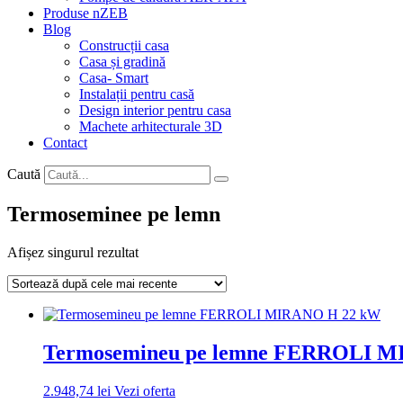
Produse nZEB
Blog
Construcții casa
Casa și gradină
Casa- Smart
Instalații pentru casă
Design interior pentru casa
Machete arhitecturale 3D
Contact
Caută
Termoseminee pe lemn
Afișez singurul rezultat
Termosemineu pe lemne FERROLI 
2.948,74
lei
Vezi oferta