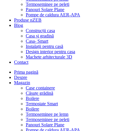
Termoseminee pe peleti
Panouri Solare Plane
Pompe de caldura AER-APA
Produse nZEB
Blog
Construcții casa
Casa și gradină
Casa- Smart
Instalații pentru casă
Design interior pentru casa
Machete arhitecturale 3D
Contact
Prima pagină
Despre
Magazin
Case containere
Căsuțe grădină
Boilere
Termostate Smart
Boilere
Termoseminee pe lemn
Termoseminee pe peleti
Panouri Solare Plane
Pompe de caldura AER-APA