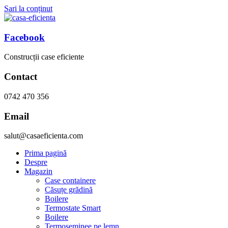
Sari la conținut
Facebook
Construcții case eficiente
Contact
0742 470 356
Email
salut@casaeficienta.com
Prima pagină
Despre
Magazin
Case containere
Căsuțe grădină
Boilere
Termostate Smart
Boilere
Termoseminee pe lemn