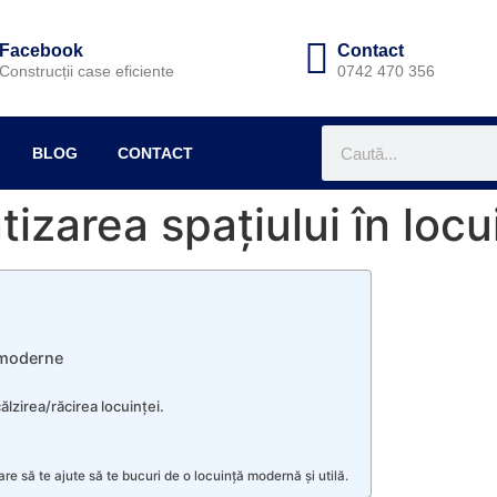
Facebook
Contact
Construcții case eficiente
0742 470 356
BLOG
CONTACT
ntizarea spațiului în lo
e moderne
lzirea/răcirea locuinței.
care să te ajute să te bucuri de o locuință modernă și utilă.