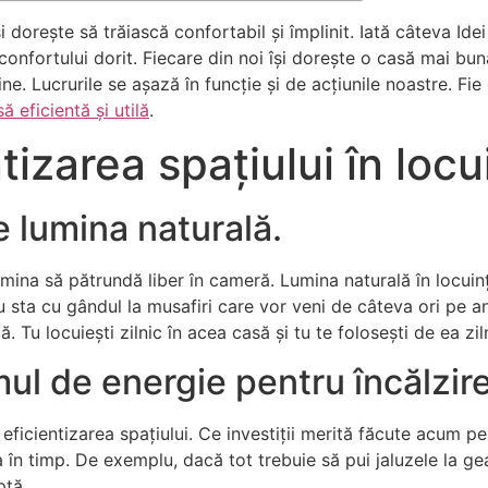
 dorește să trăiască confortabil și împlinit. Iată câteva Idei
nfortului dorit. Fiecare din noi își dorește o casă mai bună,
ne. Lucrurile se așază în funcție și de acțiunile noastre. F
ă eficientă și utilă
.
ntizarea spațiului în lo
e lumina naturală.
lumina să pătrundă liber în cameră. Lumina naturală în locui
Nu sta cu gândul la musafiri care vor veni de câteva ori pe an
ă. Tu locuiești zilnic în acea casă și tu te folosești de ea zil
l de energie pentru încălzirea
icientizarea spațiului. Ce investiții merită făcute acum pent
ția în timp. De exemplu, dacă tot trebuie să pui jaluzele la
ptă.