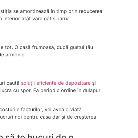
stiția se amortizează în timp prin reducerea
interior atât vara cât și iarna.
te tot. O casă frumoasă, după gustul tău
 de armonie.
ruri caută
soluții eficiente de depozitare
și
lucra cu spor. Fă periodic ordine în dulapuri
osturile facturilor, vei avea o viață
 lucruri noi pentru casa dar și de creșterea
te să te bucuri de o