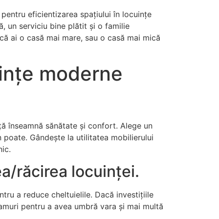
 pentru eficientizarea spațiului în locuințe
 un serviciu bine plătit și o familie
ie că ai o casă mai mare, sau o casă mai mică
cuințe moderne
nță înseamnă sănătate și confort. Alege un
 poate. Gândește la utilitatea mobilierului
nic.
/răcirea locuinței.
ru a reduce cheltuielile. Dacă investițiile
 geamuri pentru a avea umbră vara și mai multă