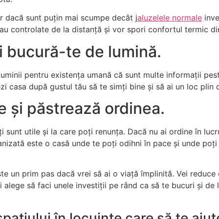
ar dacă sunt puțin mai scumpe decât j
aluzelele normale
inve
u controlate de la distanță și vor spori confortul termic din 
și bucură-te de lumină.
luminii pentru existența umană că sunt multe informații pes
zi casa după gustul tău să te simți bine și să ai un loc plin
e și păstrează ordinea.
i sunt utile și la care poți renunța. Dacă nu ai ordine în luc
nizată este o casă unde te poți odihni în pace și unde poți 
te un prim pas dacă vrei să ai o viață împlinită. Vei reduce c
i alege să faci unele investiții pe rând ca să te bucuri și de
spațiului în locuințe care să te aju