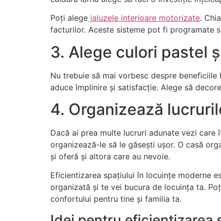
Poți alege
jaluzele interioare motorizate
. Chi
facturilor. Aceste sisteme pot fi programate sa
3. Alege culori pastel 
Nu trebuie să mai vorbesc despre beneficiile 
aduce împlinire și satisfacție. Alege să decore
4. Organizează lucruril
Dacă ai prea multe lucruri adunate vezi care îț
organizează-le să le găsești ușor. O casă orga
și oferă și altora care au nevoie.
Eficientizarea spațiului în locuințe moderne es
organizată și te vei bucura de locuința ta. Poț
confortului pentru tine și familia ta.
Idei pentru eficientizarea 