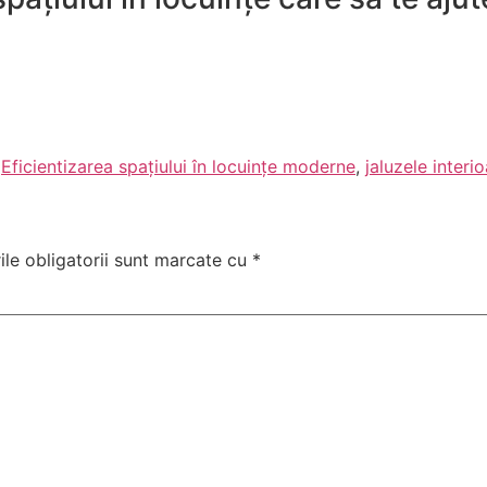
,
Eficientizarea spațiului în locuințe moderne
,
jaluzele interi
le obligatorii sunt marcate cu
*