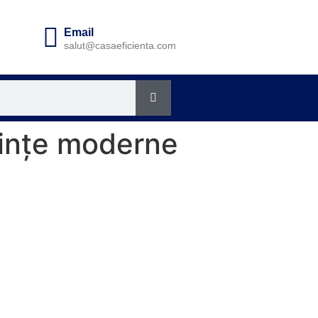
Email
salut@casaeficienta.com
cuințe moderne