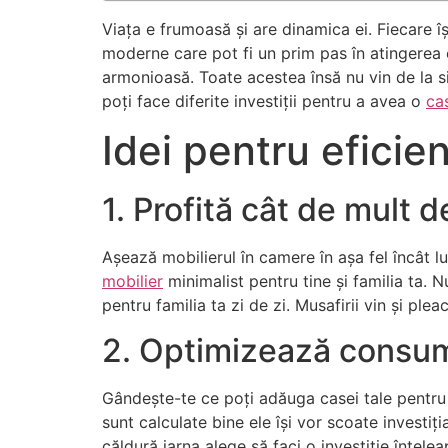
Viața e frumoasă și are dinamica ei. Fiecare își
moderne care pot fi un prim pas în atingerea co
armonioasă. Toate acestea însă nu vin de la si
poți face diferite investiții pentru a avea o
cas
Idei pentru eficie
1. Profită cât de mult d
Așează mobilierul în camere în așa fel încât 
mobilier
minimalist pentru tine și familia ta. 
pentru familia ta zi de zi. Musafirii vin și pleac
2. Optimizează consumu
Gândește-te ce poți adăuga casei tale pentru ef
sunt calculate bine ele își vor scoate investi
căldură iarna alege să faci o investiție înțelea