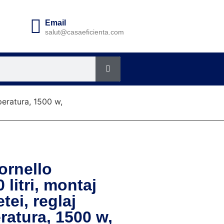
Email
salut@casaeficienta.com
mperatura, 1500 w,
Fornello
 litri, montaj
ei, reglaj
ratura, 1500 w,