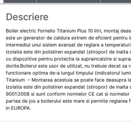
Descriere
Boiler electric Fornello Titanium Plus 10 litri, montaj de
este un generator de caldura extrem de eficient pentru in
intermediul unui sistem avansat de reglare a temperaturi
Izolatia este din polistiren expandat (stiropor) de inalt
cu dispozitive pentru protectia la supraincalzire si supr
dorite.Boilerul este usor de utilizat, nu trebuie decat sa 
functionare optima de-a lungul timpului (indicatorul lumin
Titanium – Montarea acestuia se poate face deasupra lav
Izolatia este din polistiren expandat (stiropor) de inalt
9001:2008 si sunt conform normelor CE cat si normelor CB
partea de jos a boilerului este mare si permite reglarea 
in EUROPA.