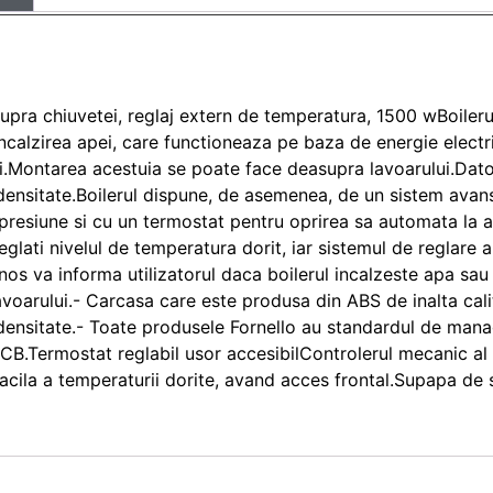
asupra chiuvetei, reglaj extern de temperatura, 1500 wBoileru
calzirea apei, care functioneaza pe baza de energie electri
i.Montarea acestuia se poate face deasupra lavoarului.Dator
a densitate.Boilerul dispune, de asemenea, de un sistem avans
apresiune si cu un termostat pentru oprirea sa automata la 
reglati nivelul de temperatura dorit, iar sistemul de reglare 
os va informa utilizatorul daca boilerul incalzeste apa sau n
oarului.- Carcasa care este produsa din ABS de inalta cali
a densitate.- Toate produsele Fornello au standardul de mana
.Termostat reglabil usor accesibilControlerul mecanic al te
facila a temperaturii dorite, avand acces frontal.Supapa de 