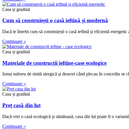
Casa și gradină
Cum să construiești o casă ieftină și modernă
Dacă te întrebi cum să construiești o casă ieftină și eficientă energetic a
Continuare »
Casa și gradină
Materiale de construcții ieftine-case ecologice
Ionuț suferea de rinită alergică și deseori când plecau în concediu se c
Continuare »
Casa și gradină
Preț casă din lut
Dacă vrei o casă ecologică și sănătoasă, casa din lut poate fi o variantă.
Continuare »