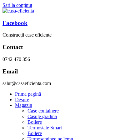
Sari la conținut
Facebook
Construcții case eficiente
Contact
0742 470 356
Email
salut@casaeficienta.com
Prima pagină
Despre
Magazin
Case containere
Căsuțe grădină
Boilere
Termostate Smart
Boilere
Termoseminee pe lemn