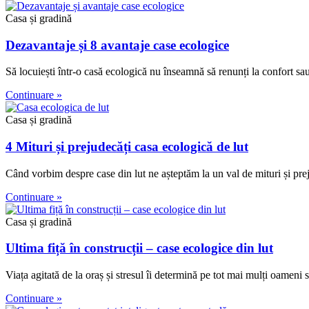
Casa și gradină
Dezavantaje și 8 avantaje case ecologice
Să locuiești într-o casă ecologică nu înseamnă să renunți la confort sau
Continuare »
Casa și gradină
4 Mituri și prejudecăți casa ecologică de lut
Când vorbim despre case din lut ne așteptăm la un val de mituri și pre
Continuare »
Casa și gradină
Ultima fiță în construcții – case ecologice din lut
Viața agitată de la oraș și stresul îi determină pe tot mai mulți oameni 
Continuare »