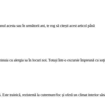
nul acesta sau în următorii ani, te rog să citești acest articol până
hinuia cu alergia sa în locuri noi. Totuși într-o excursie împreună cu soți
 Este trainică, rezistentă la cutremure/foc și oferă un climat interior săn