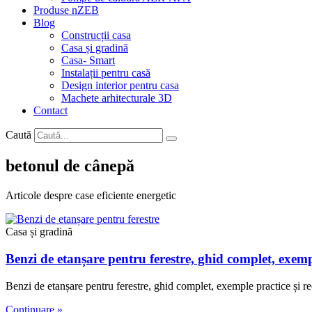
Produse nZEB
Blog
Construcții casa
Casa și gradină
Casa- Smart
Instalații pentru casă
Design interior pentru casa
Machete arhitecturale 3D
Contact
Caută
betonul de cânepă
Articole despre case eficiente energetic
Casa și gradină
Benzi de etanșare pentru ferestre, ghid complet, exem
Benzi de etanșare pentru ferestre, ghid complet, exemple practice și re
Continuare »