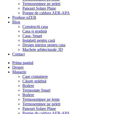
Termoseminee pe peleti
Panouri Solare Plane
Pompe de caldura AER-APA
Produse nZEB
Blog
Construcții casa
Casa și gradină
Casa- Smart
Instalații pentru casă
Design interior pentru casa
Machete arhitecturale 3D
Contact
Prima pagină
Despre
Magazin
Case containere
Căsuțe grădină
Boilere
Termostate Smart
Boilere
Termoseminee pe lemn
Termoseminee pe peleti
Panouri Solare Plane
Pompe de caldura AER-APA